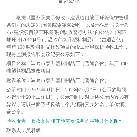
信息公示
根据《国务院关于修改〈建设项目竣工环境保护管理
条例〉的决定》
(
国务院令第
682
号
)
，以及环保部《关于发
布
<
建设项目竣工环境保护验收暂行办法
>
的公告》
(
国环
规环评
[2017]4
号
)
，
温岭市泰升塑料制品厂（普通合伙）
年产
100
吨塑料制品技改项目
的竣工环境保护验收工作，
现将监测报告和会议纪要公示如下：
项目名称：
温岭市泰升塑料制品厂（普通合伙）年产
100
吨塑料制品技改项目
建设单位：
温岭市泰升塑料制品厂（普通合伙）
公示时间：
202
3
年
9
月
1
日－
202
3
年
10
月
7
日（公示的期限
不得少于
20
个工作日），公示期间，对上述公示内容如有
异议，请以书面形式反馈，个人须署真实姓名，单位须加
盖公章。
验收报告
、
验收意见
和其他需要说明的事项
具体见附件
联系人：
吴君辉