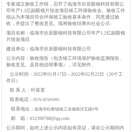
专家成立验收工作组，召开了
临海市欣辰眼镜科技有限公
司年产
1.2
亿副眼镜片技改项目
竣工环保验收会。验收工作
组认为本项目符合环保竣工验收基本条件，同意通过验
收，并提出了整改意见。现将验收结果向社会公示
:
项目名称：
临海市欣辰眼镜科技有限公司年产
1.2
亿副眼镜
片技改项目
建设单位：
临海市欣辰眼镜科技有限公司
公示内容：验收报告（包含竣工环境保护验收监测报告、
验收意见、
及其他说明事项
），详见附件。
公示时间：
202
2
年
01
月
17
日
—
202
2
年
02
月
2
2
日（
20
个工
作日）
联 系 人：
叶富君
联系电话：
0576-85581095
联系地址：
临海市杜桥镇
南工业城南洋五路
6
号
邮
箱：
632398788@
qq.com
公示期间，如对上述公示内容如有异议，请在公示期间内